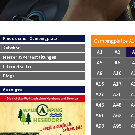
Navigation
Finde deinen Campingplatz
Campingplätze A1 .
überspringen
Zubehör
A1
A2
A
Messen & Veranstaltungen
A5
A6
A
Internetseiten
A9
A10
A
Blogs
A13
A17
A
Anzeigen
A27
A30
A
A45
A48
A
A61
A62
A
A93
A95
A