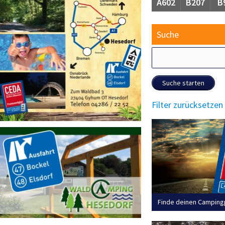
A602
B207
B
Suche
Suche starten
Filter zurücksetzen
Finde deinen Camping