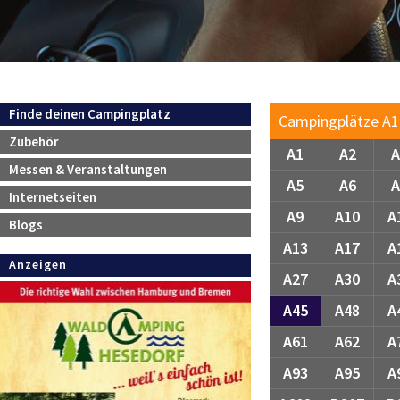
Navigation
Finde deinen Campingplatz
Campingplätze A1 .
überspringen
Zubehör
A1
A2
A
Messen & Veranstaltungen
A5
A6
A
Internetseiten
A9
A10
A
Blogs
A13
A17
A
Anzeigen
A27
A30
A
A45
A48
A
A61
A62
A
A93
A95
A