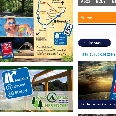
A602
B207
B
Suche
Suche starten
Filter zurücksetzen
Finde deinen Camping