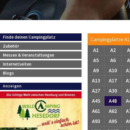
Navigation
Finde deinen Campingplatz
Campingplätze A1 .
überspringen
Zubehör
A1
A2
A
Messen & Veranstaltungen
A5
A6
A
Internetseiten
A9
A10
A
Blogs
A13
A17
A
Anzeigen
A27
A30
A
A45
A48
A
A61
A62
A
A93
A95
A